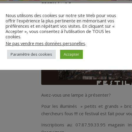
Festilampe
Nous utilisons des cookies sur notre site Web pour vous
offrir l'expérience la plus pertinente en mémorisant vos
préférences et en répétant vos visites. En cliquant sur «
Accepter », vous consentez à l'utilisation de TOUS les
cookies.
Ne pas vendre mes données personelles
.
Paramètre des cookies
Accepter
Avez-vous une lampe à présenter?
Pour les illuminés » petits et grands » brico
chercheurs fous !!!! ce festival est fait pour vo
Inscriptions au: 07.87.59.33.95 magasin
Draguignan