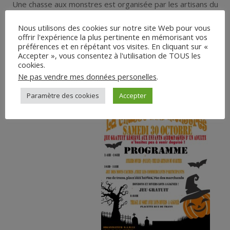
Une chasse aux monstres est organisée par les artisans du
quartier des arts à Draguignan, le samedi 30 Octobre 2021 de
Nous utilisons des cookies sur notre site Web pour vous
14h à 18h.
offrir l'expérience la plus pertinente en mémorisant vos
préférences et en répétant vos visites. En cliquant sur «
Jeu gratuit réservé aux enfants accompagnés d’un adulte situé
Accepter », vous consentez à l'utilisation de TOUS les
rue de trans, rue des marchands et place aux herbes.
cookies.
Ne pas vendre mes données personelles
.
Paramètre des cookies
Accepter