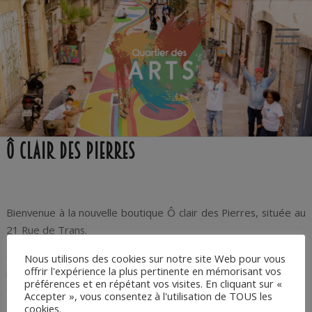
Ô Clair des Pierres
Bienvenue à la nouvelle boutique Ô clair des Pierres, située au
21 Rue de Trans.
Claire BIASETTO, créatrice passionnée de bijoux et déco en
Nous utilisons des cookies sur notre site Web pour vous
offrir l'expérience la plus pertinente en mémorisant vos
micro-macramé et pierres naturelles, vous attend pour vous
préférences et en répétant vos visites. En cliquant sur «
faire découvrir ses créations.
Accepter », vous consentez à l'utilisation de TOUS les
cookies.