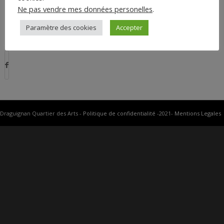
Ne pas vendre mes données personelles
.
Paramètre des cookies
Accepter
Partager cette entrée
Draguignan Quartier des Arts -
Politique de confidentialité
-2021-
Mentions Legales